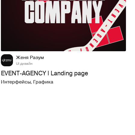
94
1,7K
Женя Разум
UI дизайн
EVENT-AGENCY l Landing page
Интерфейсы
,
Графика