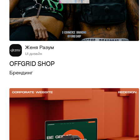
62
693
Женя Разум
UI дизайн
OFFGRID SHOP
Брендинг