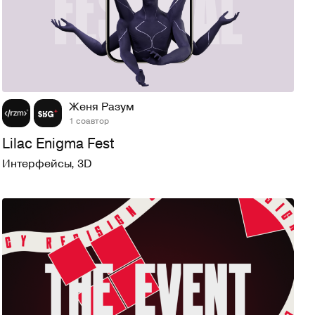
73
1,1K
Женя Разум
1 соавтор
Lilac Enigma Fest
Интерфейсы
,
3D