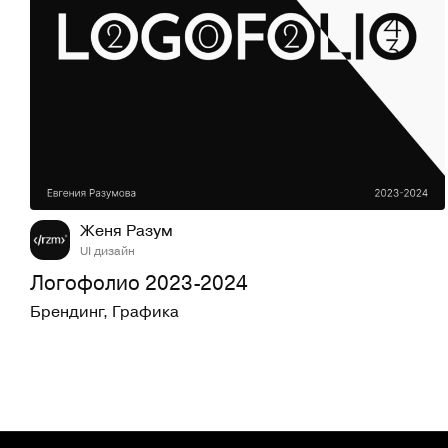
32
788
Женя Разум
UI дизайн
Логофолио 2023-2024
Брендинг
,
Графика