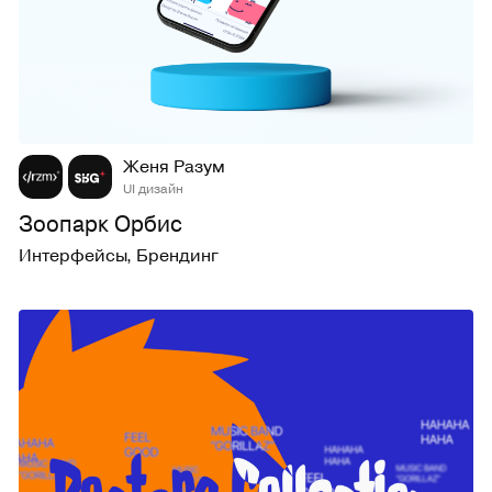
86
1,3K
Женя Разум
UI дизайн
Зоопарк Орбис
Интерфейсы
,
Брендинг