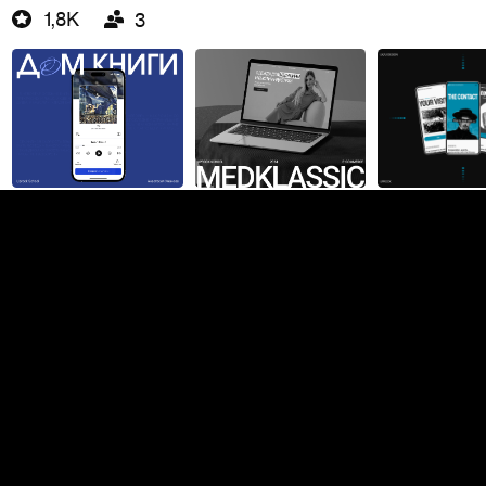
1,8K
3
Артём Чеснов
UI дизайн
Москва
214
5