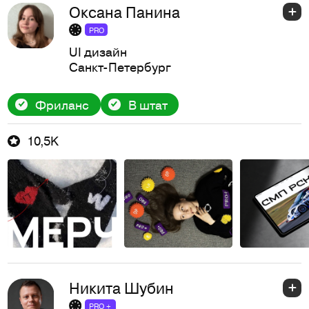
Оксана Панина
PRO
UI дизайн
Санкт-Петербург
Фриланс
В штат
10,5K
Никита Шубин
PRO +