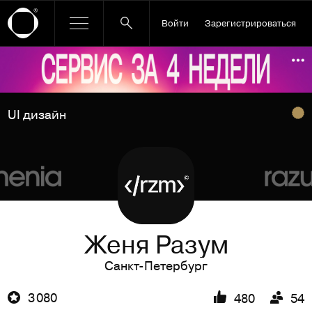
Войти
Зарегистрироваться
Ссылка баннера
По
UI дизайн
Женя Разум
Санкт-Петербург
3 080
480
54