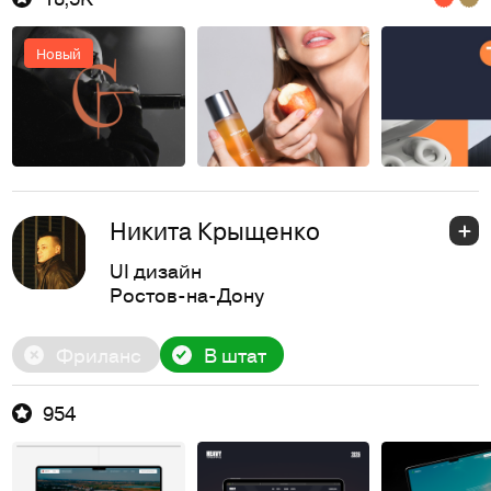
Новый
Никита Крыщенко
UI дизайн
Ростов-на-Дону
Фриланс
В штат
954