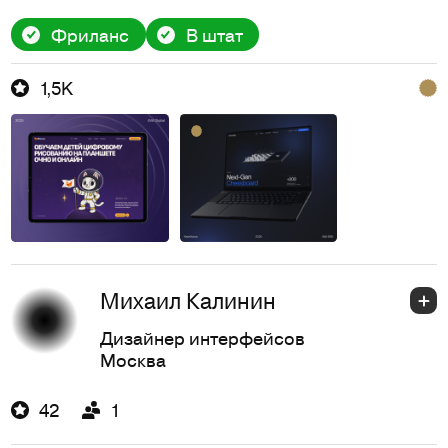
Фриланс
В штат
1,5K
Михaил Кaлинин
Дизайнер интерфейсов
Москва
42
1