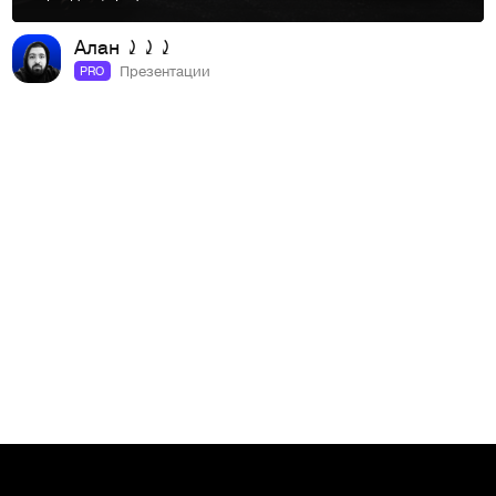
Алан ⤸⤸⤸
Презентации
PRO