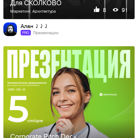
Для СКОЛКОВО
8
91
Маркетинг
,
Архитектура
Алан ⤸⤸⤸
Презентации
PRO
Corporate Pitch Deck — Брендинг для бизнес-презентации