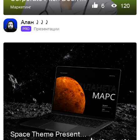
6
120
Маркетинг
Алан ⤸⤸⤸
Презентации
PRO
Space Theme Presentation — Креативный WOW-дизайн