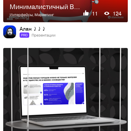
Минималистичный B@B дизайн
11
124
Интерфейсы
,
Маркетинг
Алан ⤸⤸⤸
Презентации
PRO