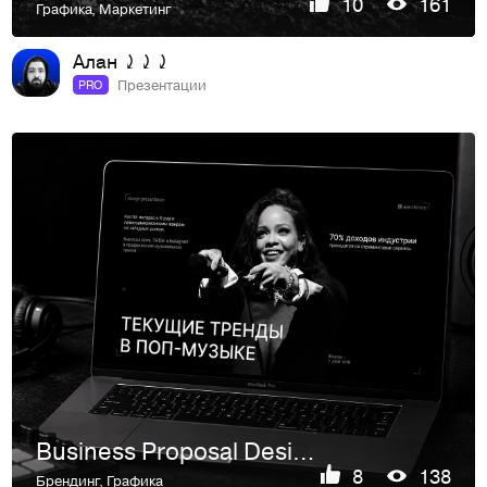
10
161
Графика
,
Маркетинг
Алан ⤸⤸⤸
Презентации
PRO
Business Proposal Design — Инфографика
8
138
Брендинг
,
Графика