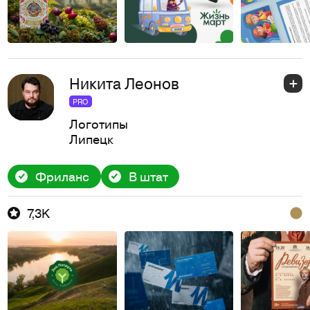
Никита Леонов
PRO
Логотипы
Липецк
Фриланс
В штат
7,3K