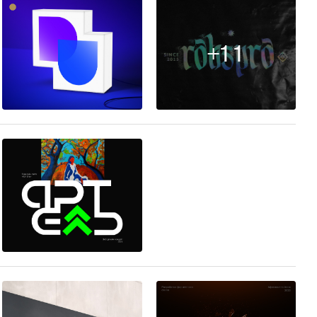
+11
56
13