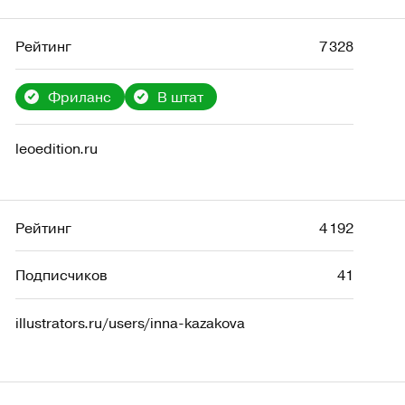
Рейтинг
7 328
Фриланс
В штат
leoedition.ru
Рейтинг
4 192
Подписчиков
41
illustrators.ru/users/inna-kazakova