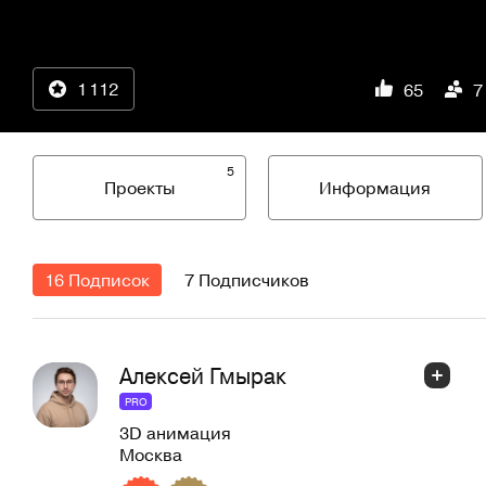
1 112
65
7
5
Проекты
Информация
16 Подписок
7 Подписчиков
Алексей Гмырак
PRO
3D анимация
Москва