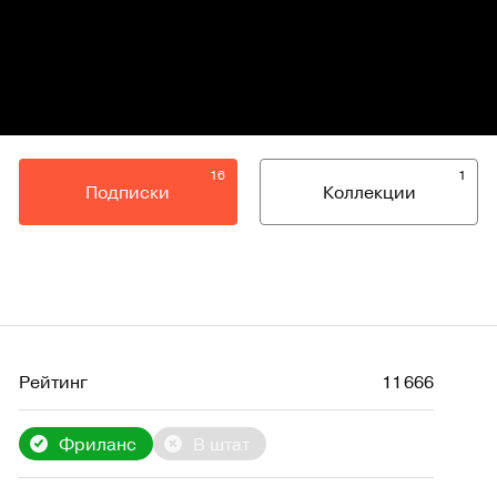
16
1
Подписки
Коллекции
Рейтинг
11 666
Фриланс
В штат