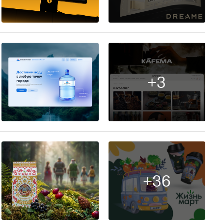
116
+3
18
+36
24