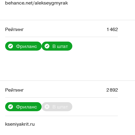
behance.net/alekseygmyrak
Рейтинг
1 462
Фриланс
В штат
Рейтинг
2 892
Фриланс
В штат
kseniyakrit.ru