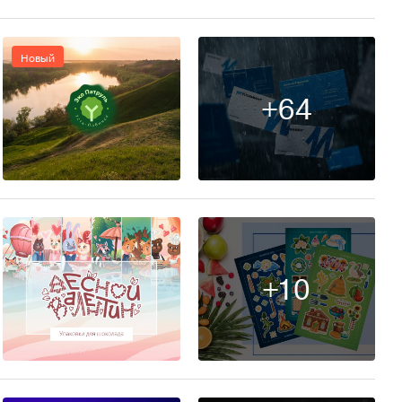
Новый
+64
19
+10
46