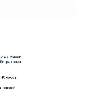
когда мысли,
абстрактные
40 часов.
вторской