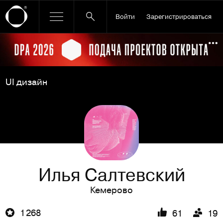
Войти
Зарегистрироваться
Ссылка баннера
По
UI дизайн
Илья Салтевский
Кемерово
1 268
61
19