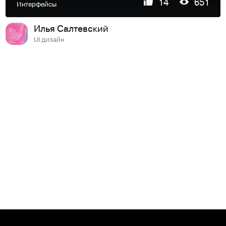
14
651
Интерфейсы
Илья Салтевский
UI дизайн