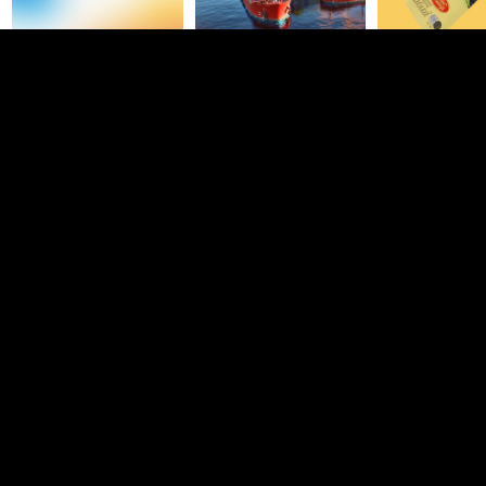
GRIMM TEAM
Студия
Москва
3,4K
43
Влад Козаренко