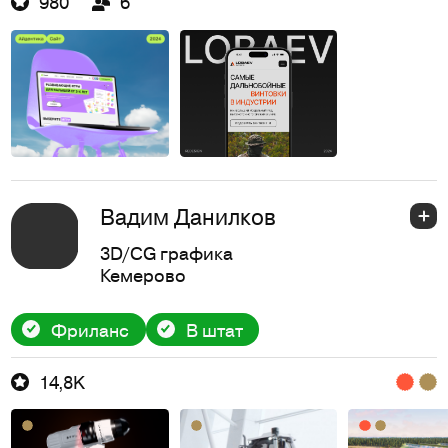
980
6
Вадим Данилков
3D/CG графика
Кемерово
Фриланс
В штат
14,8K