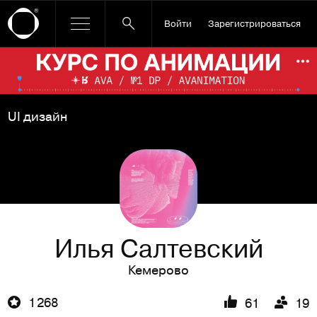
Войти
Зарегистрироваться
Ссылка баннера
По
UI дизайн
Илья Салтевский
Кемерово
1 268
61
19