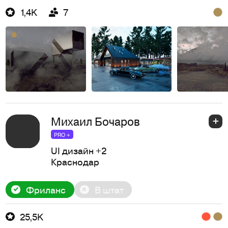
1,4K
7
Михаил Бочаров
PRO +
UI дизайн
+2
Краснодар
Фриланс
В штат
25,5K