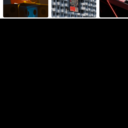
Юлия Вильчинская
UI дизайн
Москва
Фриланс
В штат
1,2K