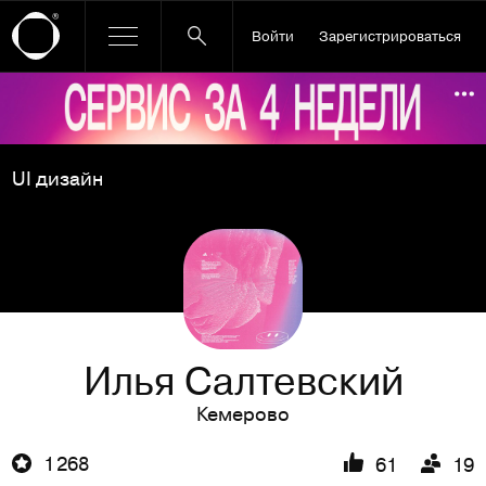
Войти
Зарегистрироваться
Ссылка баннера
По
UI дизайн
Илья Салтевский
Кемерово
1 268
61
19