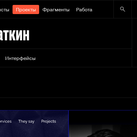
исты
Проекты
Фрагменты
Работа
аткин
Интерфейсы