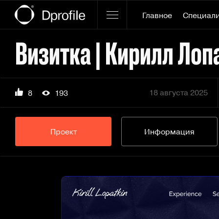
Главное
Специал
Визитка | Кирилл Лоп
18 августа 2025
8
193
Проект
Информация