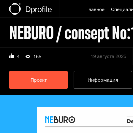
Главное
Специал
NEBURO / consept No:
19 августа 2025
4
155
Проект
Информация