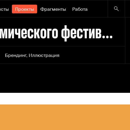
исты
Проекты
Фрагменты
Работа
Логотип для гастрономического фестиваля «Вино и Сыр»
Брендинг
,
Иллюстрация