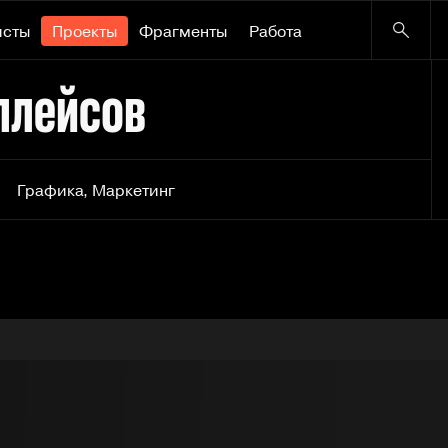
исты
Проекты
Фрагменты
Работа
плейсов
Графика
,
Маркетинг