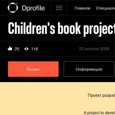
Главное
Специал
Сhildren's book projec
23 апреля 2026
25
116
Проект
Информация
Проект разраб
A project to deve