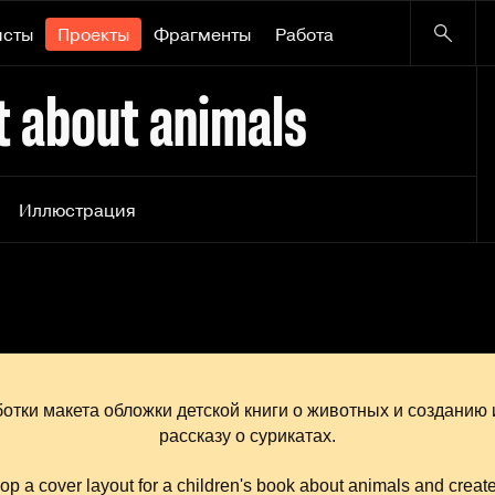
исты
Проекты
Фрагменты
Работа
t about animals
Иллюстрация
отки макета обложки детской книги о животных и созданию
рассказу о сурикатах.
lop a cover layout for a children's book about animals and create i