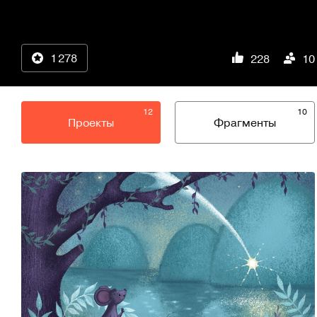
1 278
228
10
12
10
Проекты
Фрагменты