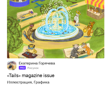
14
145
Екатерина Горячева
Рисунок
PRO
«Tails» magazine issue
Иллюстрация
,
Графика