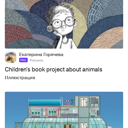
25
114
Екатерина Горячева
Рисунок
PRO
Сhildren's book project about animals
Иллюстрация