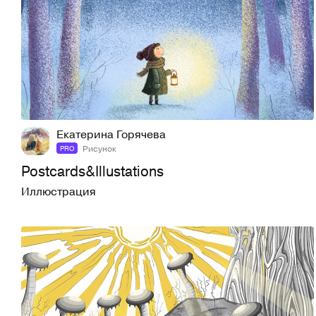
39
176
Екатерина Горячева
Рисунок
PRO
Postcards&Illustations
Иллюстрация