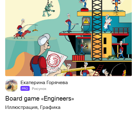
11
125
Екатерина Горячева
Рисунок
PRO
Board game «Engineers»
Иллюстрация
,
Графика