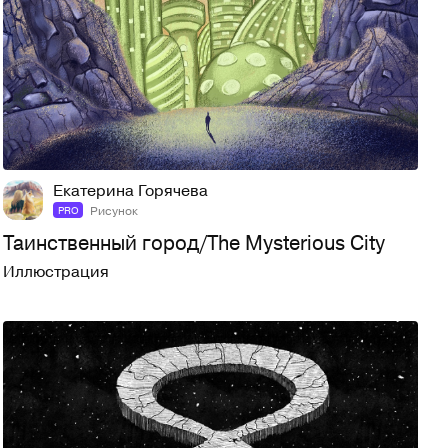
13
93
Екатерина Горячева
Рисунок
PRO
Таинственный город/The Mysterious City
Иллюстрация