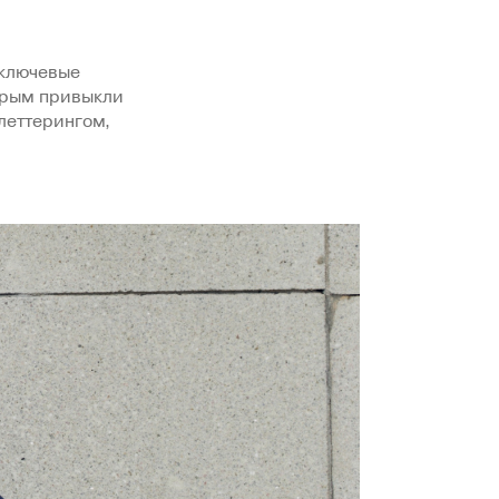
 ключевые
орым привыкли
леттерингом,