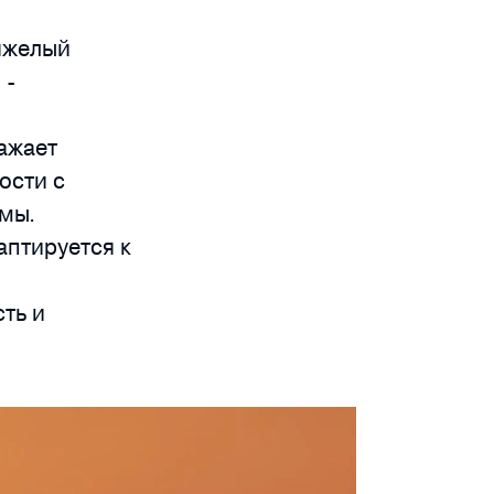
тяжелый
 -
ажает
ости с
емы.
птируется к
ть и