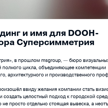
динг и имя для DOOH-
ора Суперсимметрия
рия», в прошлом msgroup, — бюро визуальны
 полного цикла, объединяющее компетенции
го, архитектурного и производственного про
роизошёл ввиду желания компании стать виз
 создать целостный подход к городской сред
 не просто отдельно стоящая вывеска, а нео