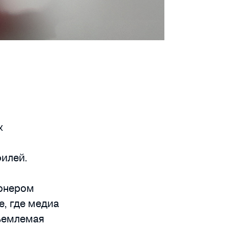
х
филей.
ионером
е, где медиа
тъемлемая