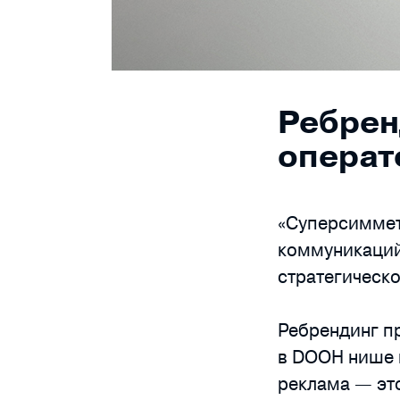
Ребрен
операт
«Суперсиммет
коммуникаций
стратегическо
Ребрендинг п
в DOOH нише и
реклама — это