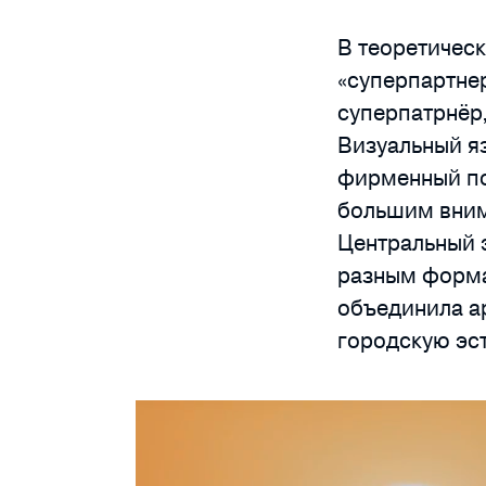
В теоретическ
«суперпартне
суперпатрнёр,
Визуальный я
фирменный по
большим вним
Центральный 
разным форма
объединила а
городскую эст