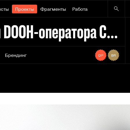
исты
Проекты
Фрагменты
Работа
Ребрендинг и имя для DOOH-оператора Суперсимметрия
Брендинг
DP
BR