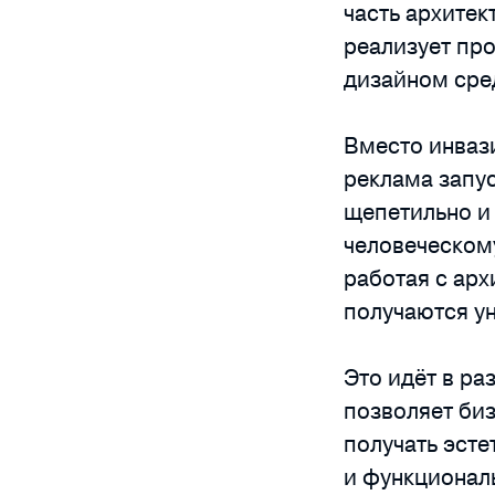
часть архите
реализует про
дизайном сре
Вместо инваз
реклама запу
щепетильно и 
человеческому
работая с арх
получаются у
Это идёт в ра
позволяет биз
получать эст
и функционал