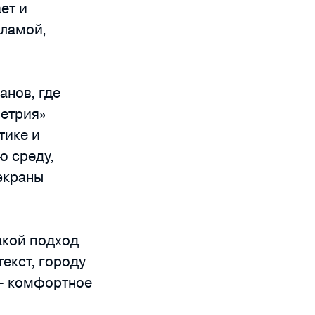
ет и
кламой,
анов, где
метрия»
тике и
ю среду,
экраны
Такой подход
екст, городу
 — комфортное