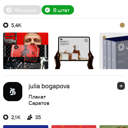
Фриланс
В штат
5,4K
julia bogapova
Плакат
Саратов
2,1K
35