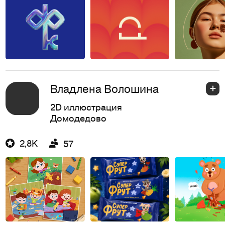
Владлена Волошина
2D иллюстрация
Домодедово
2,8K
57