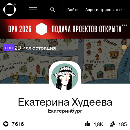
Войти
Зарегистрироваться
Ссылка баннера
По
2D иллюстрация
PRO
Екатерина Худеева
Екатеринбург
7 616
1,8K
185