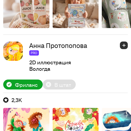
Анна Протопопова
PRO
2D иллюстрация
Вологда
Фриланс
В штат
2,3K