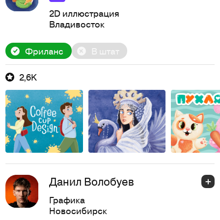
2D иллюстрация
Владивосток
Фриланс
В штат
2,6K
Данил Волобуев
Графика
Новосибирск