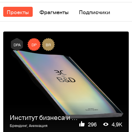
Проекты
Фрагменты
Подписчики
DP
BR
DPA
Институт бизнеса и дизайна
296
4,9K
Брендинг
,
Анимация