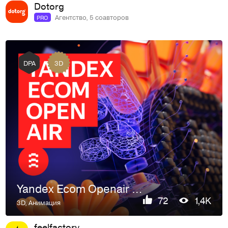
Dotorg
Агентство, 5 соавторов
PRO
3D
DPA
Yandex Ecom Openair 2025
72
1,4K
3D
,
Анимация
feelfactory