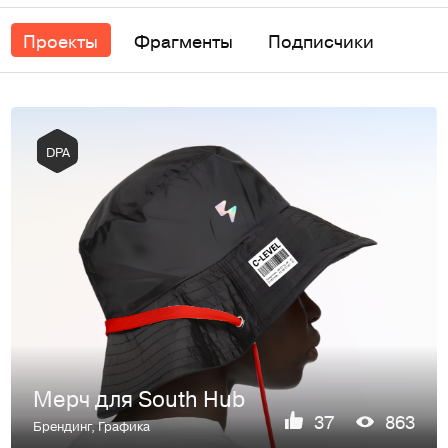
Проекты
Фрагменты
Подписчики
DPA
Мерч для South Hub
37
863
Брендинг
,
Графика