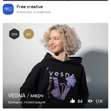
Free creative
Агентство, 2 соавтора
BR
DPA
VESNA / мерч
84
1,1K
Брендинг
,
Иллюстрация