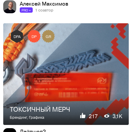
Алексей Максимов
1 соавтор
PRO +
DP
GR
DPA
ТОКСИЧНЫЙ МЕРЧ
217
3,1K
Брендинг
,
Графика
Лайтшоп2