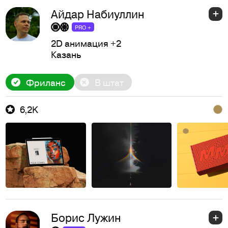
Айдар Набиуллин
PRO +
2D анимация
+2
Казань
Фриланс
В штат
6,2K
Борис Лужин