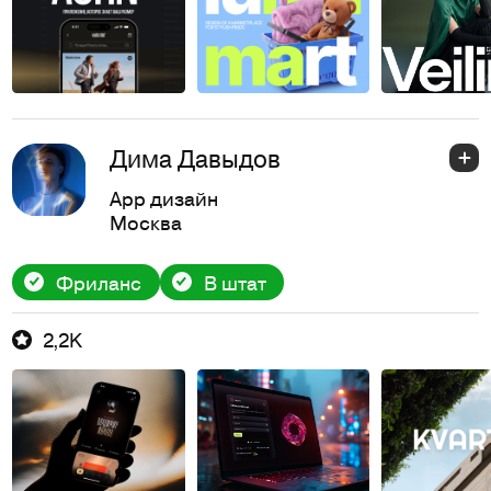
Дима Давыдов
App дизайн
Москва
Фриланс
В штат
2,2K