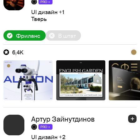
PRO +
UI дизайн
+1
Тверь
Фриланс
В штат
6,4K
Артур Зайнутдинов
PRO +
UI дизайн
+2