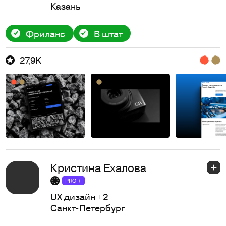
Казань
Фриланс
В штат
27,9K
Кристина Ехалова
PRO +
UX дизайн
+2
Санкт-Петербург