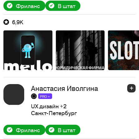
Фриланс
В штат
6,9K
Анастасия Иволгина
PRO +
UX дизайн
+2
Санкт-Петербург
Фриланс
В штат