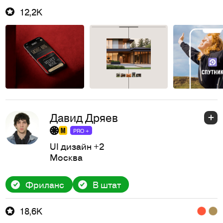
12,2K
Давид Дряев
PRO +
UI дизайн
+2
Москва
Фриланс
В штат
18,6K