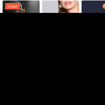
Новый
Иван Козловский
PRO +
UX дизайн
+1
Москва
Фриланс
В штат
4,1K