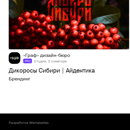
14
200
«Граф» дизайн-бюро
Студия, 2 соавтора
PRO
Дикоросы Сибири | Айдентика
Брендинг
Разработка
Wemakefab
.