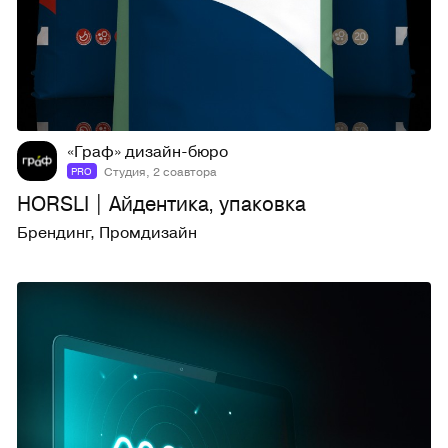
9
252
«Граф» дизайн-бюро
Студия, 2 соавтора
PRO
HORSLI | Айдентика, упаковка
Брендинг
,
Промдизайн