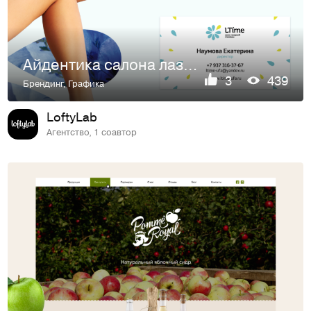
Айдентика салона лазерной эпиляции LTime
3
439
Брендинг
,
Графика
LoftyLab
Агентство, 1 соавтор