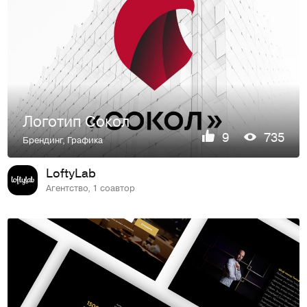
Логотип Сокол
9
735
Брендинг
,
Графика
LoftyLab
Агентство, 1 соавтор