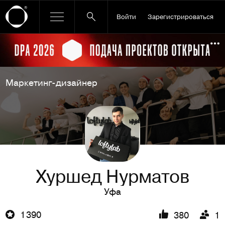
Войти
Зарегистрироваться
Ссылка баннера
По
Маркетинг-дизайнер
Хуршед Нурматов
Уфа
1 390
380
1