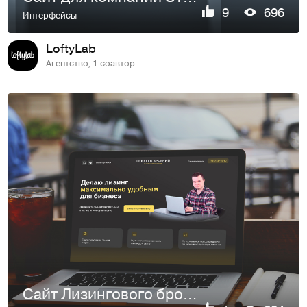
9
696
Интерфейсы
LoftyLab
Агентство, 1 соавтор
Сайт Лизингового брокера