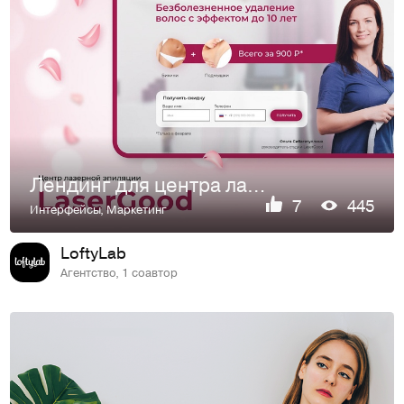
Лендинг для центра лазерной эпиляции LaserGood
7
445
Интерфейсы
,
Маркетинг
LoftyLab
Агентство, 1 соавтор