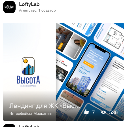
LoftyLab
Агентство, 1 соавтор
Лендинг для ЖК «Высота»
7
536
Интерфейсы
,
Маркетинг
LoftyLab