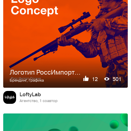
Логотип РоссИмпортОружие
12
501
Брендинг
,
Графика
LoftyLab
Агентство, 1 соавтор