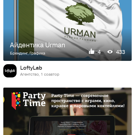
Айдентика Urman
4
433
Брендинг
,
Графика
LoftyLab
Агентство, 1 соавтор