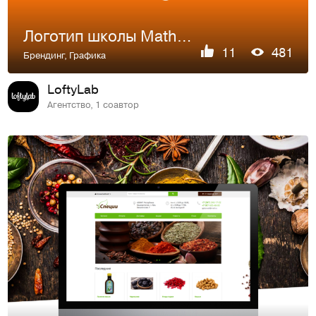
Логотип школы Math&Magic
11
481
Брендинг
,
Графика
LoftyLab
Агентство, 1 соавтор