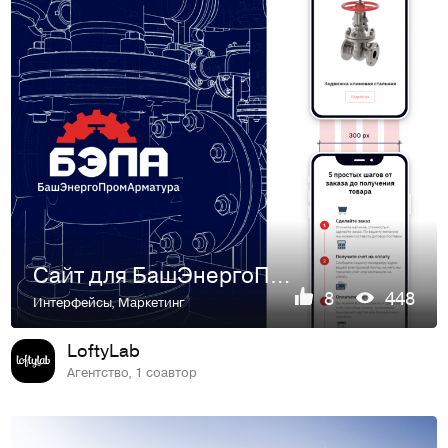
Сайт для БашЭнергоПромАрматура
8
448
Интерфейсы
,
Маркетинг
LoftyLab
Агентство, 1 соавтор