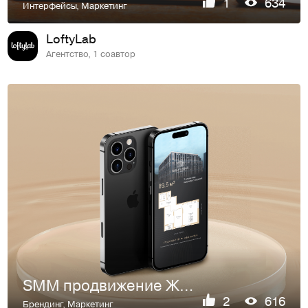
1
634
Интерфейсы
,
Маркетинг
LoftyLab
Агентство, 1 соавтор
SMM продвижение ЖК «Выбор первых»
2
616
Брендинг
,
Маркетинг