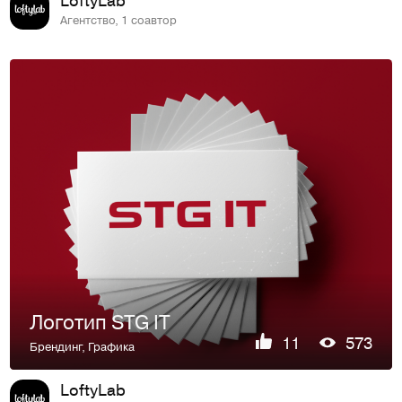
Агентство, 1 соавтор
Логотип STG IT
11
573
Брендинг
,
Графика
LoftyLab