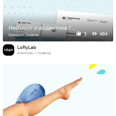
Нейминг и айдентика гастробара Особый случай
3
464
Брендинг
,
Графика
LoftyLab
Агентство, 1 соавтор