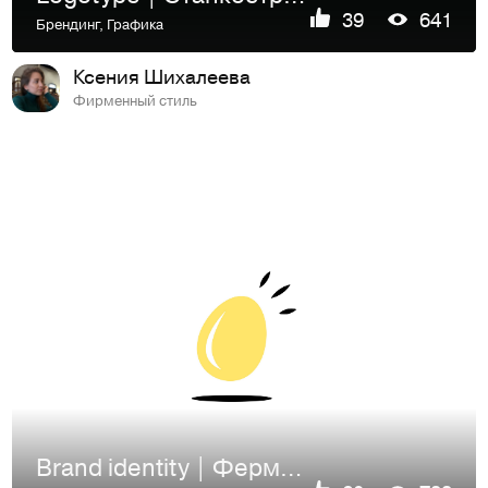
39
641
Брендинг
,
Графика
Ксения Шихалеева
Фирменный стиль
Brand identity | Фермерский магазин Ряба может