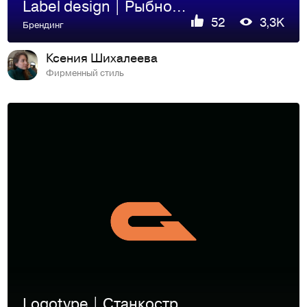
Label design | Рыбное хозяйство РУСЛОВ
52
3,3K
Брендинг
Ксения Шихалеева
Фирменный стиль
Logotype | Станкостроение СтанG