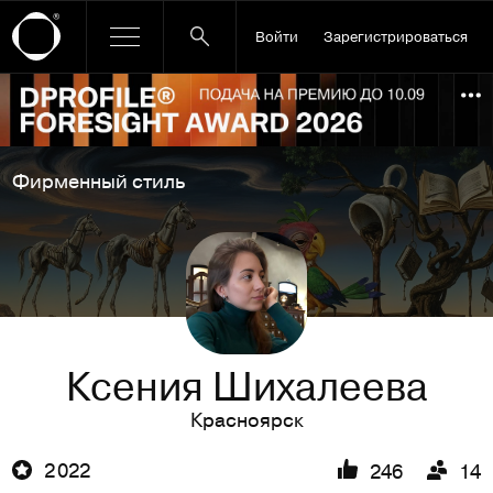
Войти
Зарегистрироваться
Ссылка баннера
По
Фирменный стиль
Ксения Шихалеева
Красноярск
2 022
246
14