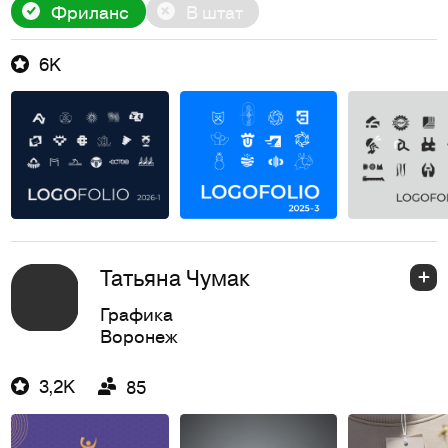
Фриланс
В штат
6K
Татьяна Чумак
Графика
Воронеж
3,2K
85