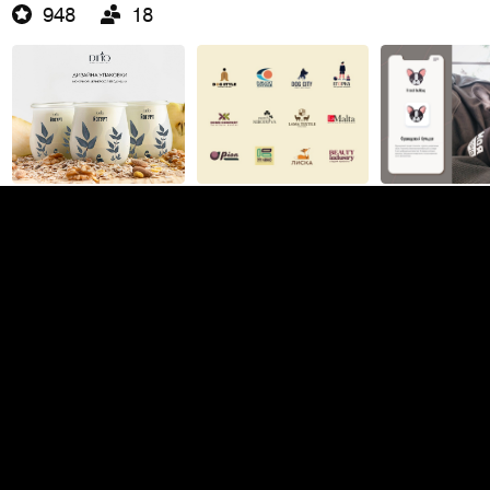
948
18
Любовь Бронникова
Фирменный стиль
Новосибирск
Фриланс
В штат
1,4K