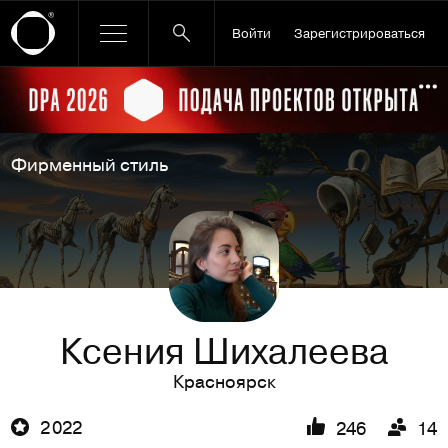
Войти
Зарегистрироваться
Ссылка баннера
По
Фирменный стиль
Ксения Шихалеева
Красноярск
2 022
246
14