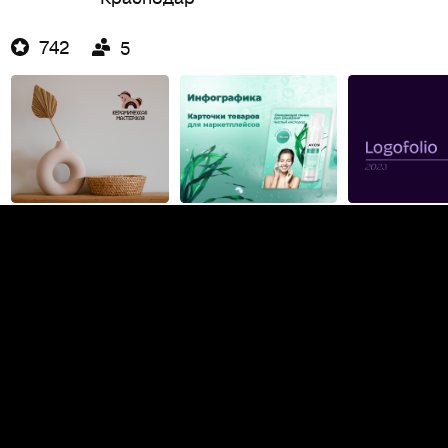
742
5
Митя Кондрачук
Графика
Челябинск
Фриланс
В штат
1,9K