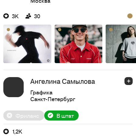
Москва
3K
30
Ангелина Самылова
Графика
Санкт-Петербург
Фриланс
В штат
1,2K