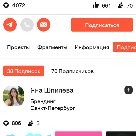
4 072
661
70
Подписаться
Проекты
Фрагменты
Информация
Подпи
38 Подписок
70 Подписчиков
Яна Шпилёва
Брендинг
Санкт-Петербург
806
5