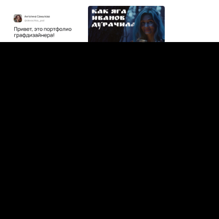
Манки
Агентство
Ярославль
712
15