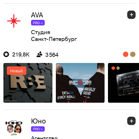
AVA
PRO +
Студия
Санкт-Петербург
219,8K
3 564
Новый
Юно
PRO +
Агентство