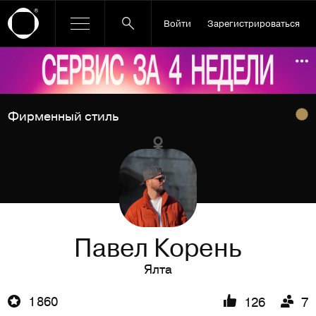
Войти
Зарегистрироваться
Ссылка баннера
По
Фирменный стиль
Павел Корень
Ялта
1 860
126
7