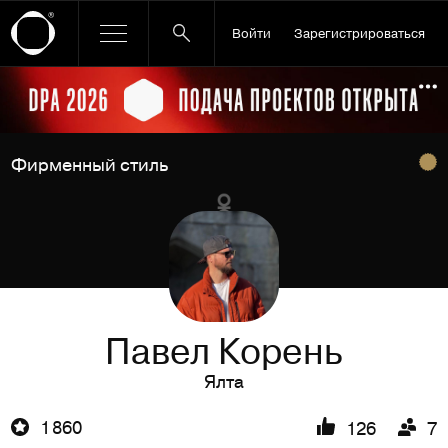
Войти
Зарегистрироваться
Ссылка баннера
По
Фирменный стиль
Павел Корень
Ялта
1 860
126
7