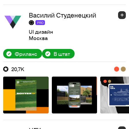
Василий Студенецкий
PRO
UI дизайн
Москва
Фриланс
В штат
20,7K