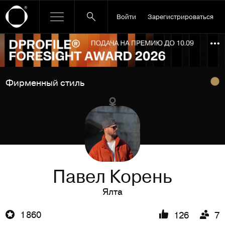
Войти
Зарегистрироваться
Ссылка баннера
По
Фирменный стиль
Павел Корень
Ялта
1 860
126
7