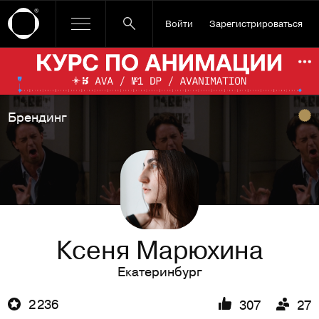
Войти
Зарегистрироваться
Ссылка баннера
По
Брендинг
Ксеня Марюхина
Екатеринбург
2 236
307
27