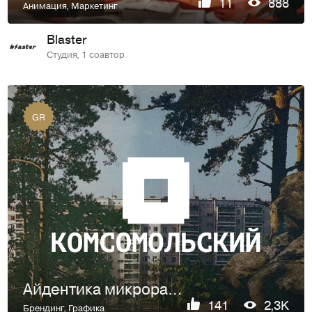
11
888
Анимация
,
Маркетинг
Blaster
Студия, 1 соавтор
GR
Айдентика микрорайона Комсомольский (ЖБИ)
141
2,3K
Брендинг
,
Графика