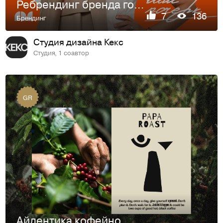
Ребрендинг бренда готовых выкроек Лека Маркет
7
136
Брендинг
Студия дизайна Кекс
Студия, 1 соавтор
GR
Айдентика кофейного бренда Papa Roast