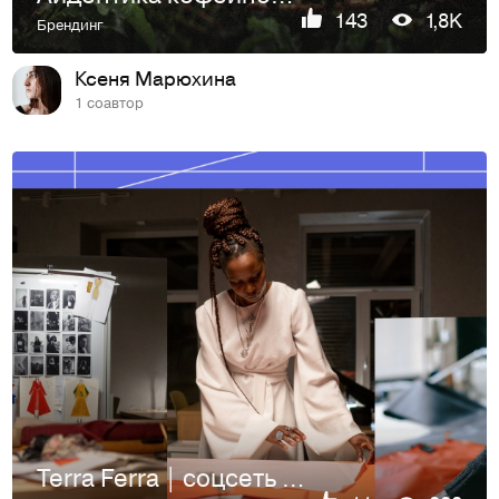
143
1,8K
Брендинг
Ксеня Марюхина
1 соавтор
Terra Ferra | соцсеть для фэшн-дизайнеров