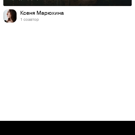
Ксеня Марюхина
1 соавтор