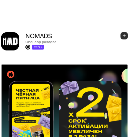
NOMADS
Спонсор раздела
PRO +