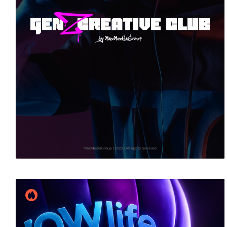
Дмитрий Козин
14