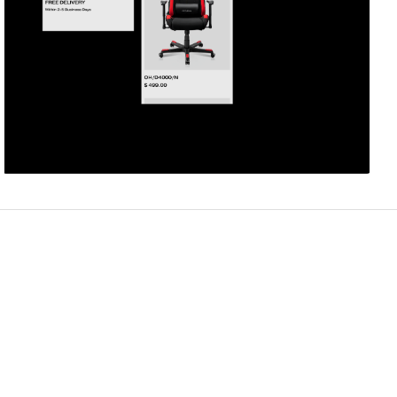
Артур Зайнутдинов
8