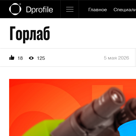
Главное
Специал
Горлаб
5 мая 2026
18
125