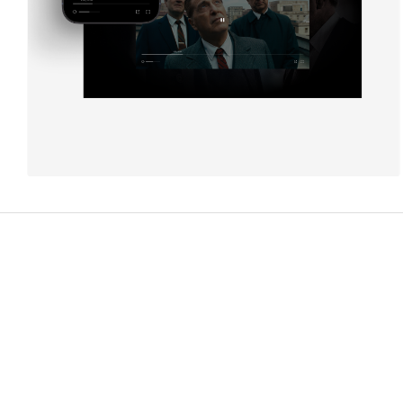
Артур Зайнутдинов
9