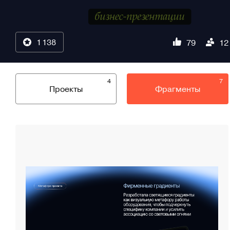
1 138
79
12
4
7
Проекты
Фрагменты