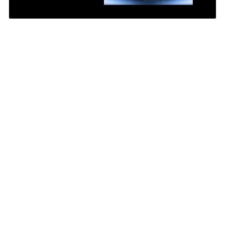
Людмила Спевакова
10