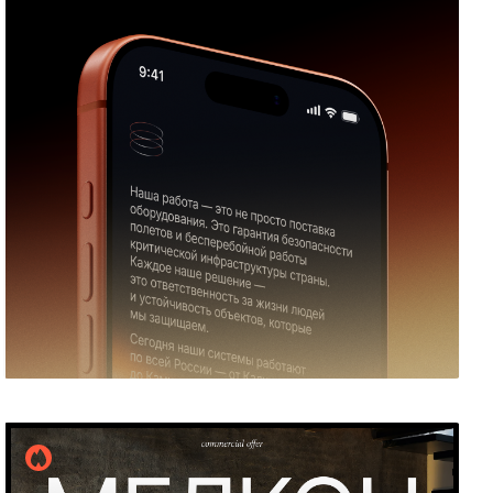
Людмила Спевакова
20