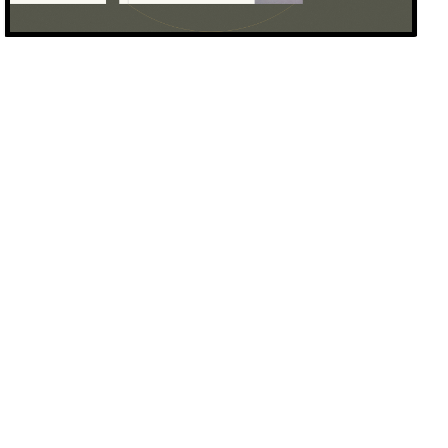
Людмила Спевакова
16