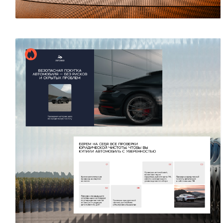
Людмила Спевакова
8