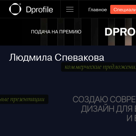
Главное
Специал
Ссылка баннера
Людмила Спевакова