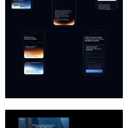
Людмила Спевакова
6