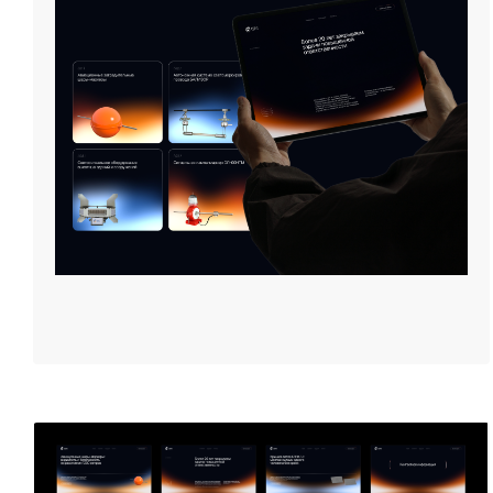
Людмила Спевакова
5