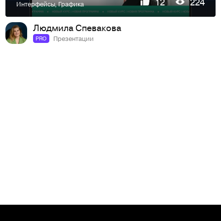
12
224
Интерфейсы
,
Графика
Людмила Спевакова
Презентации
PRO