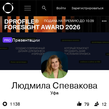
Войти
Зарегистрироваться
Ссылка баннера
По
Презентации
PRO
Людмила Спевакова
Уфа
1 138
79
12