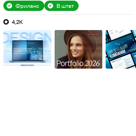
Фриланс
В штат
4,2K