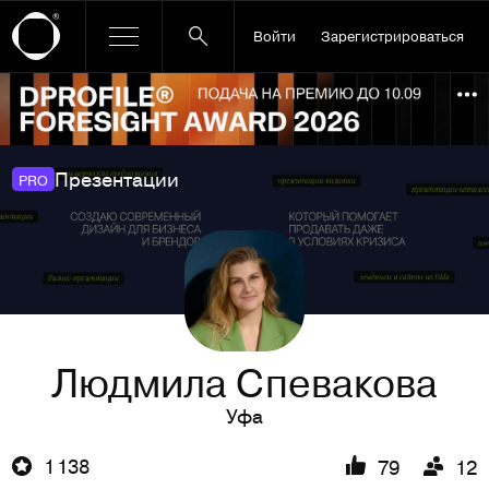
Войти
Зарегистрироваться
Ссылка баннера
По
Презентации
PRO
Людмила Спевакова
Уфа
1 138
79
12