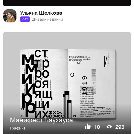
Ульяна Шелкова
Дизайн изданий
PRO
Манифест Баухауса
10
293
Графика