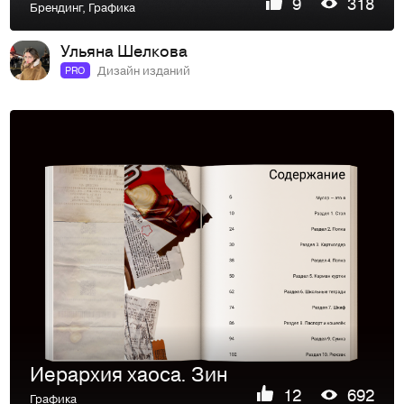
9
318
Брендинг
,
Графика
Ульяна Шелкова
Дизайн изданий
PRO
Иерархия хаоса. Зин
12
692
Графика