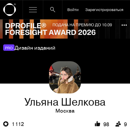
Войти
Зарегистрироваться
Ссылка баннера
По
Дизайн изданий
PRO
Ульяна Шелкова
Москва
1 112
98
9