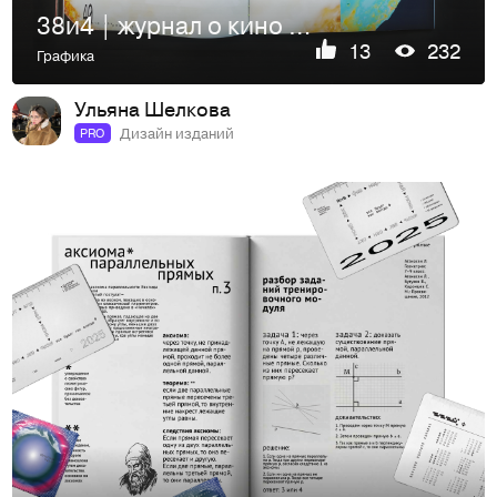
38и4 | журнал о кино категории Б
13
232
Графика
Ульяна Шелкова
Дизайн изданий
PRO