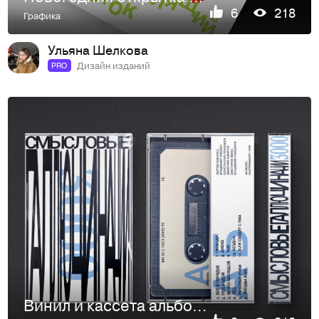
6
218
Графика
Ульяна Шелкова
Дизайн изданий
PRO
Винил и кассета альбома 3000 (Смысловые галлюцинации)