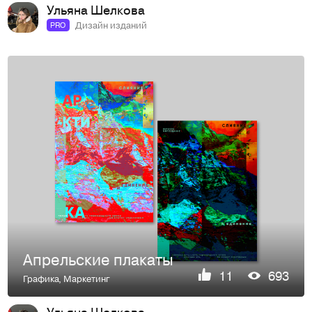
Ульяна Шелкова
Дизайн изданий
PRO
Апрельские плакаты
11
693
Графика
,
Маркетинг
Ульяна Шелкова