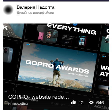
Валерия Надопта
Дизайнер интерфейсов
GOPRO- website redesign
12
646
Интерфейсы