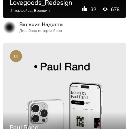
Lovegoods_Redesign
32
678
Интерфейсы
,
Брендинг
Валерия Надопта
Дизайнер интерфейсов
UI
Paul Rand