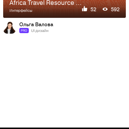
Africa Travel Resource |Langing page Redesign
52
592
Интерфейсы
Ольга Валова
UI дизайн
PRO