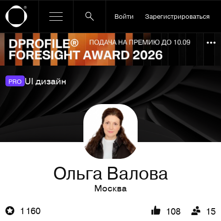
Войти
Зарегистрироваться
Ссылка баннера
По
UI дизайн
PRO
Ольга Валова
Москва
1 160
108
15