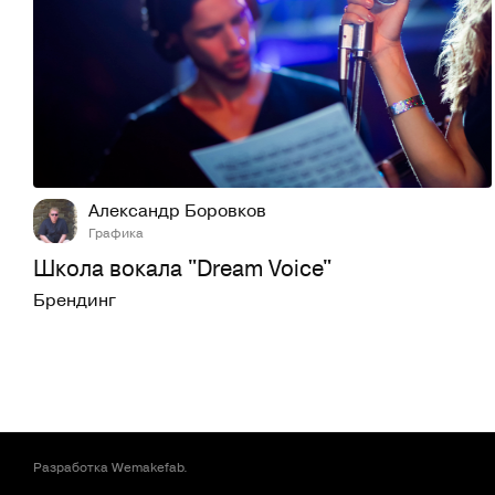
16
753
Александр Боровков
Графика
Школа вокала "Dream Voice"
Брендинг
Разработка
Wemakefab
.