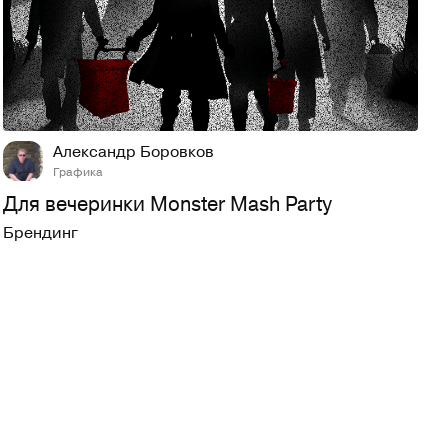
20
758
Александр Боровков
Графика
Для вечеринки Monster Mash Party
Брендинг