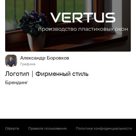
14
627
Александр Боровков
Графика
Логотип | Фирменный стиль
Брендинг
Оферта
Правила пользования
Политика конфиденциальности