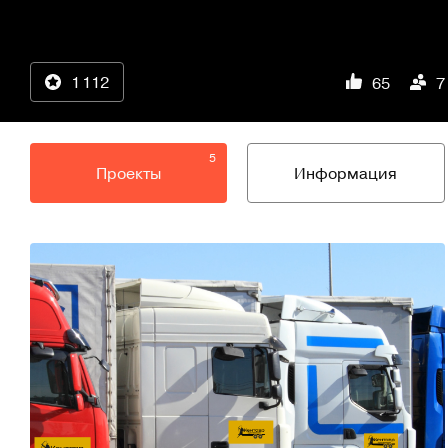
1 112
65
7
5
Проекты
Информация