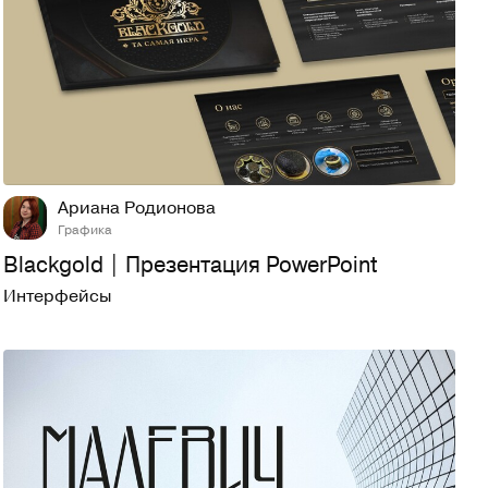
15
757
Ариана Родионова
Графика
Blackgold | Презентация PowerPoint
Интерфейсы