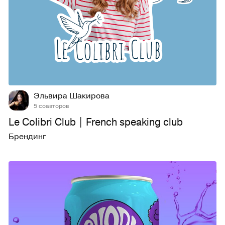
45
962
Эльвира Шакирова
5 соавторов
Le Colibri Club | French speaking club
Брендинг