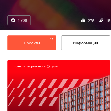
1 706
275
15
11
Проекты
Информация