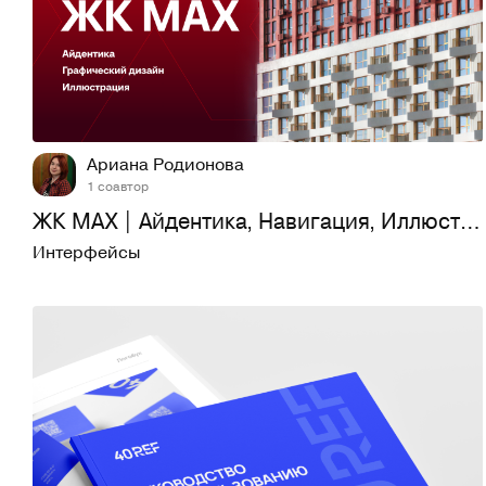
18
901
Ариана Родионова
1 соавтор
ЖК MAX | Айдентика, Навигация, Иллюстрации
Интерфейсы