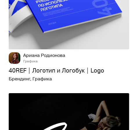
26
619
Ариана Родионова
Графика
40REF | Логотип и Логобук | Logo
Брендинг
,
Графика