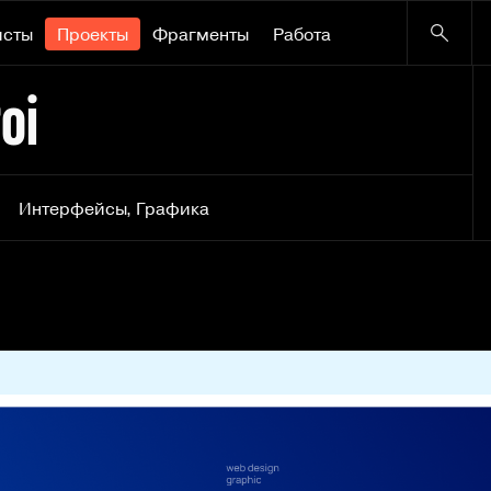
исты
Проекты
Фрагменты
Работа
oi
Интерфейсы
,
Графика