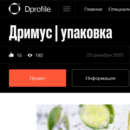
Главное
Специал
Дримуc | упаковка
29 декабря 2025
15
192
Проект
Информация