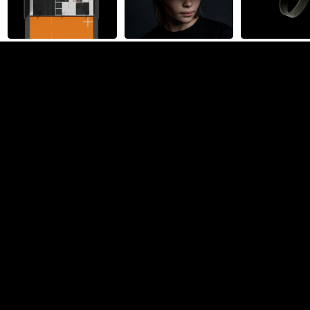
Guzel Lotfullina
UX дизайн
Москва
212
0
Адэль Бекбулатова
Графика
Москва
Фриланс
В штат