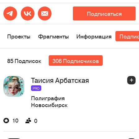
Подписаться
Проекты
Фрагменты
Информация
Подпи
85 Подписок
306 Подписчиков
Таисия Арбатская
PRO
Полиграфия
Новосибирск
10
0