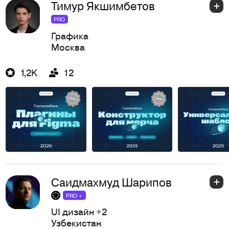
Тимур Якшимбетов
PRO
Графика
Москва
1,2K
12
Саидмахмуд Шарипов
PRO +
UI дизайн
+2
Узбекистан