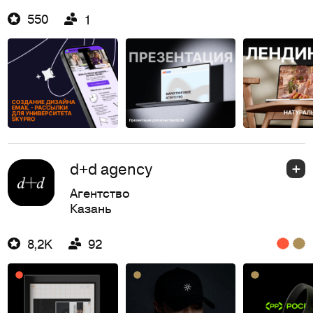
550
1
d+d agency
Агентство
Казань
8,2K
92