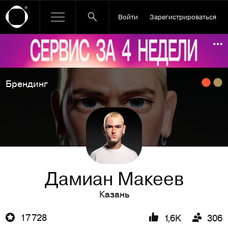
Войти
Зарегистрироваться
Ссылка баннера
По
Брендинг
Дамиан Макеев
Казань
17 728
1,6K
306