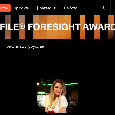
исты
Проекты
Фрагменты
Работа
Графика
Бугуруслан