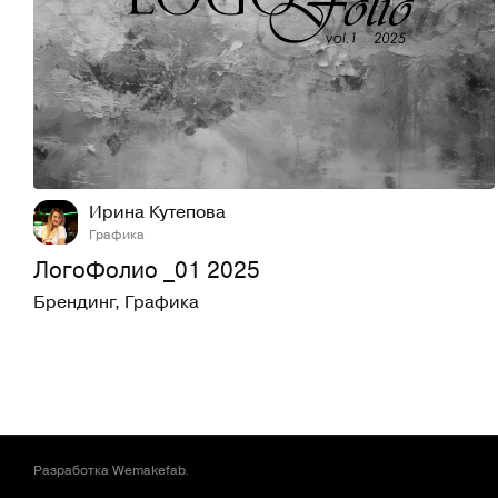
43
421
Ирина Кутепова
Графика
ЛогоФолио _01 2025
Брендинг
,
Графика
Разработка
Wemakefab
.