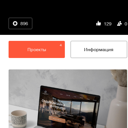
896
129
0
4
Проекты
Информация