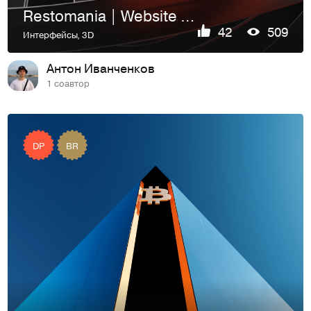
Restomania | Website & Identity
42
509
Интерфейсы
,
3D
Антон Иванченков
1 соавтор
DP
BR