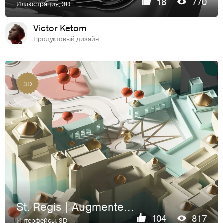
18
770
Иллюстрация
,
3D
Victor Ketom
Продуктовый дизайн
3D
St. Regis | Augmented Reality Map
104
817
Интерфейсы
,
3D