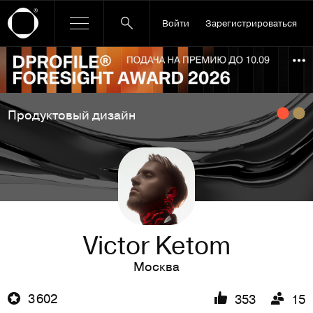
Войти
Зарегистрироваться
Ссылка баннера
По
Продуктовый дизайн
Victor Ketom
Москва
3 602
353
15