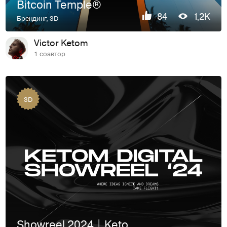
Bitcoin Temple®
84
1,2K
Брендинг
,
3D
Victor Ketom
1 соавтор
3D
Showreel 2024 | Ketom Digital