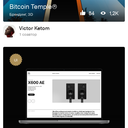
Bitcoin Temple®
84
1,2K
Брендинг
,
3D
Victor Ketom
1 соавтор
UI