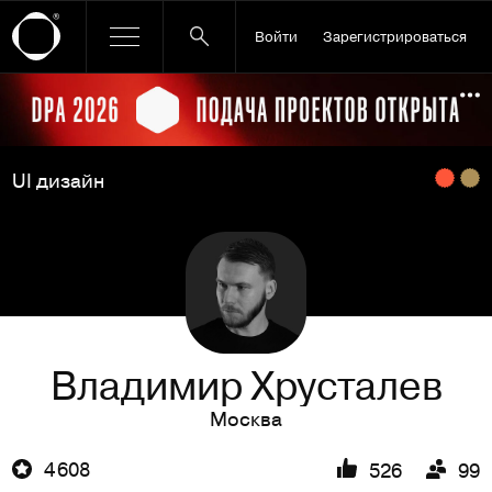
Войти
Зарегистрироваться
Ссылка баннера
По
UI дизайн
Владимир Хрусталев
Москва
4 608
526
99