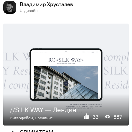
Владимир Хрусталев
UI дизайн
//SILK WAY — Лендинг и Брендинг
33
887
Интерфейсы
,
Брендинг
GRIMM TEAM