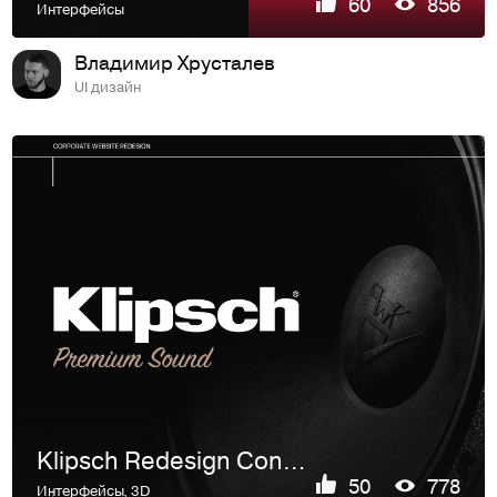
60
856
Интерфейсы
Владимир Хрусталев
UI дизайн
Klipsch Redesign Concept
50
778
Интерфейсы
,
3D