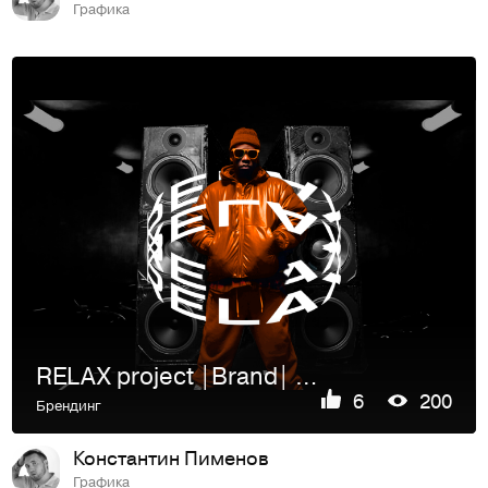
Графика
RELAX project |Brand| Бренд-identity | Key visual
6
200
Брендинг
Константин Пименов
Графика