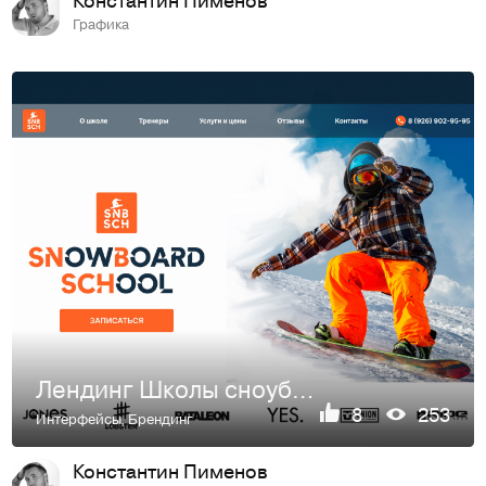
Графика
Лендинг Школы сноуборда
8
253
Интерфейсы
,
Брендинг
Константин Пименов