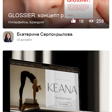
GLOSSIER. концепт редизайна для ондайн-магазина косметики
16
258
Интерфейсы
,
Брендинг
Екатерина Серпокрылова
UI дизайн