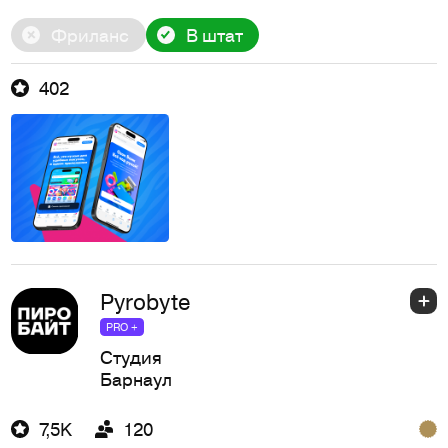
Фриланс
В штат
402
Pyrobyte
PRO +
Студия
Барнаул
7,5K
120