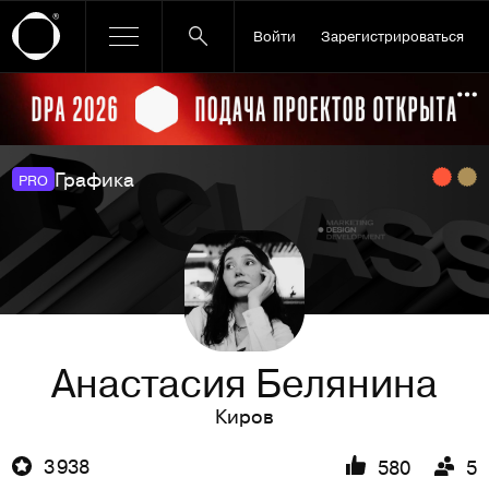
Войти
Зарегистрироваться
Ссылка баннера
По
Графика
PRO
Анастасия Белянина
Киров
3 938
580
5