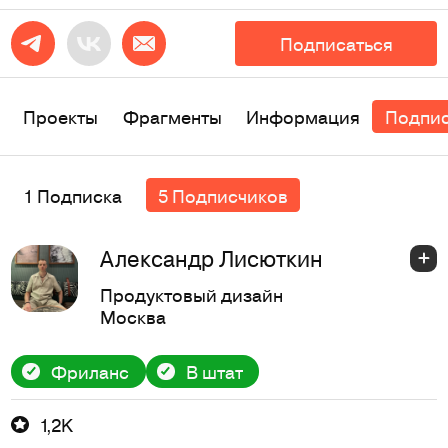
Подписаться
Проекты
Фрагменты
Информация
Подпи
1 Подписка
5 Подписчиков
Александр Лисюткин
Продуктовый дизайн
Москва
Фриланс
В штат
1,2K