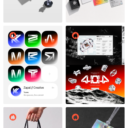
Вадим Бакалдин
Артём Попов
8
9
Zapal
Zapal
11
9