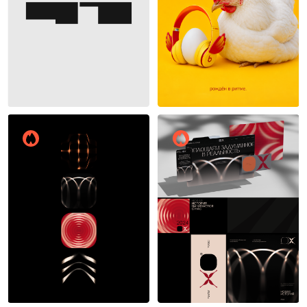
Валерия Новикова
14
9
13
13