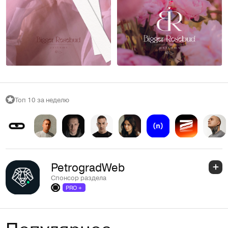
Bezslov
Bezslov
12
18
Топ 10 за неделю
PetrogradWeb
Спонсор раздела
PRO +