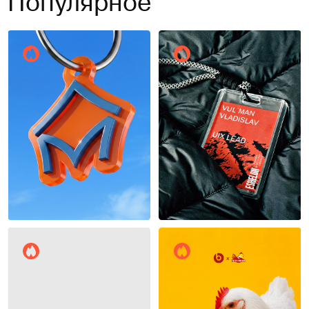
Популярное
Тимур Казберов
13
12